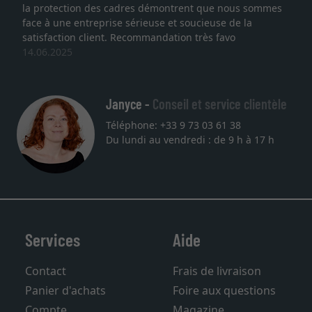
sommes
lithographie, je suis tombée sur ce site. Le choix et 
qualité sont au rendez vous. Emballage professionn
service et livraison dans les temps. J'espère revenir
une autre commande. Merci.
27.05.2025
Janyce -
Conseil et service clientèle
Téléphone: +33 9 73 03 61 38
Du lundi au vendredi : de 9 h à 17 h
Services
Aide
Contact
Frais de livraison
Panier d'achats
Foire aux questions