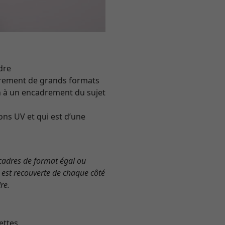
adre
adrement de grands formats
en à un encadrement du sujet
ons UV et qui est d’une
s cadres de format égal ou
e est recouverte de chaque côté
re.
ettes.