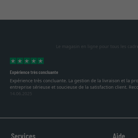
Le magasin en ligne pour tous les cadr
Excellent
 sommes face à une
Je recherchais un cadre sur mesure pour u
vous. Emballage professionnel, service e
27.05.2025
Services
Aide