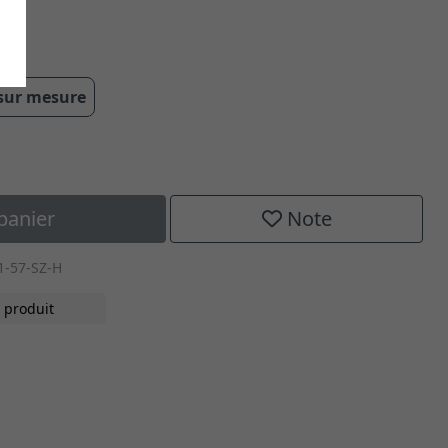
 sur mesure
panier
Note
1-57-SZ-H
 produit