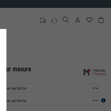
au choix
c sur mesure