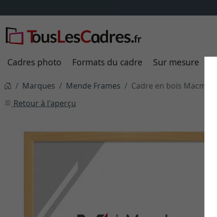
Cadres photo
Formats du cadre
Sur mesure
P
Marques
Mende Frames
Cadre en bois Macmac
Retour à l'aperçu