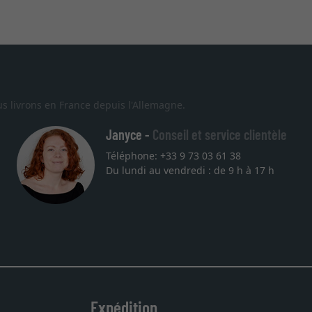
s livrons en France depuis l'Allemagne.
Janyce -
Conseil et service clientèle
Téléphone: +33 9 73 03 61 38
Du lundi au vendredi : de 9 h à 17 h
 sont au rendez
nde. Merci.
Expédition