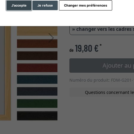
J'accepte
Je refuse
Changer mes préférences
» changer vers les cadres
Continuer
19,80 €
*
de
Ajouter au 
Numéro du produit: FDM-G201-
Questions concernant le