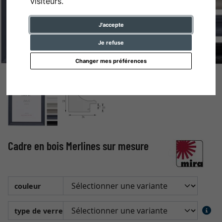
visiteurs.
J'accepte
Je refuse
Changer mes préférences
Cadre en bois Merlines sur mesure
couleur
type de verre