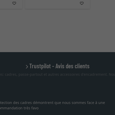
Trustpilot - Avis des clients
es: cadres, passe-partout et autres accessoires d'encadrement. Nou
Excellent
ent que nous sommes face à une
Je recherchais un cadre sur 
vous. Emballage professionn
27.05.2025