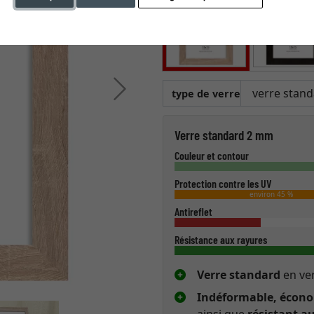
Continuer
type de verre
Verre standard 2 mm
Couleur et contour
Protection contre les UV
environ 45 %
Antireflet
Résistance aux rayures
Verre standard
en ver
Indéformable, économ