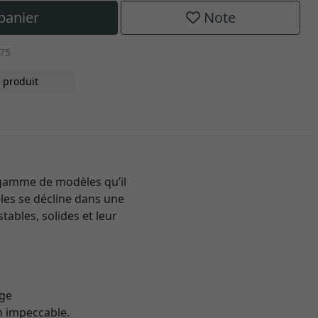
panier
Note
375
 produit
La gamme de modèles qu’il
es se décline dans une
tables, solides et leur
age
on impeccable.