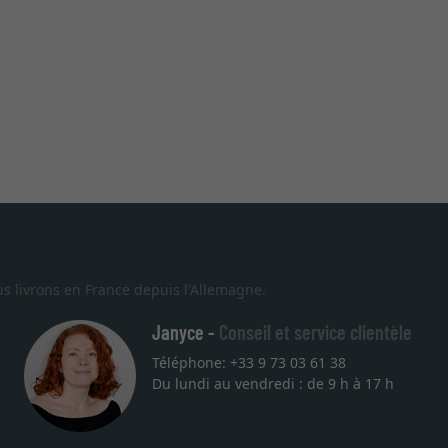
s livrons en France depuis l'Allemagne.
Janyce -
Conseil et service clientèle
Téléphone: +33 9 73 03 61 38
Du lundi au vendredi : de 9 h à 17 h
mesure pour une lithographie, je suis tombée sur ce site. Le choix 
el, service et livraison dans les temps. J'espère revenir pour une