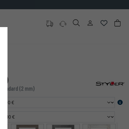
DF)
e standard (2 mm)