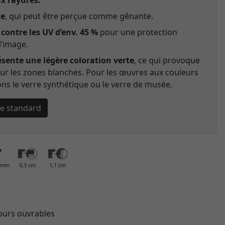
ux rayures.
te
, qui peut être perçue comme gênante.
contre les UV d’env. 45 %
pour une protection
l’image.
ésente une légère coloration verte
, ce qui provoque
 sur les zones blanches. Pour les œuvres aux couleurs
s le verre synthétique ou le verre de musée.
rre standard
0 mm
0,3 cm
1,1 cm
jours ouvrables