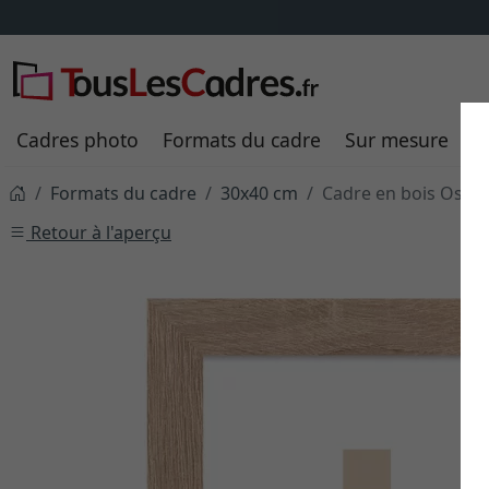
Frais de livraison
TOUJOUR
Cadres photo
Formats du cadre
Sur mesure
P
Formats du cadre
30x40 cm
Cadre en bois Oslo 
Retour à l'aperçu