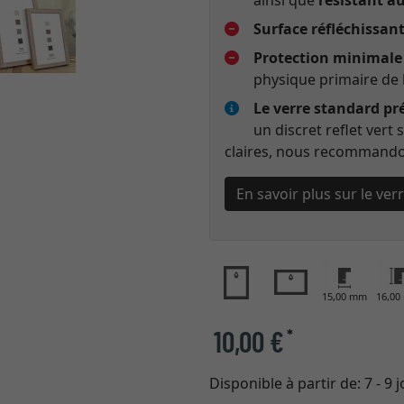
ainsi que
résistant a
Surface réfléchissan
Protection minimale 
physique primaire de 
Le verre standard pr
un discret reflet vert
claires, nous recommandon
En savoir plus sur le ve
15,00 mm
16,0
10,00 €
*
Disponible à partir de:
7 - 9 