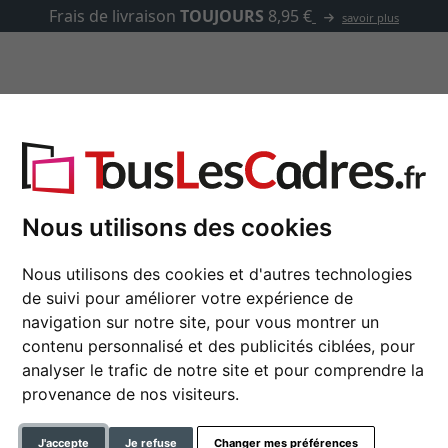
S
8,95 €
savoir plus
asse-partout
Marques
Accessoires
(MDF)
Nous utilisons des cookies
Cadre en bois Oslo (M
Nous utilisons des cookies et d'autres technologies
de suivi pour améliorer votre expérience de
30x40 cm | brun clair | verr
navigation sur notre site, pour vous montrer un
contenu personnalisé et des publicités ciblées, pour
format
analyser le trafic de notre site et pour comprendre la
provenance de nos visiteurs.
couleur
J'accepte
Je refuse
Changer mes préférences