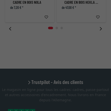
CADRE EN BOIS NOLA
CADRE EN BOIS HEKLA (MDF)
de 7,20 € *
de 47,00 € *
Trustpilot - Avis des clients
Le magasin en ligne pour tous les cadres: cadres, passe-partout
et autres accessoires d'encadrement. Nous livrons en France
depuis l'Allemagne.