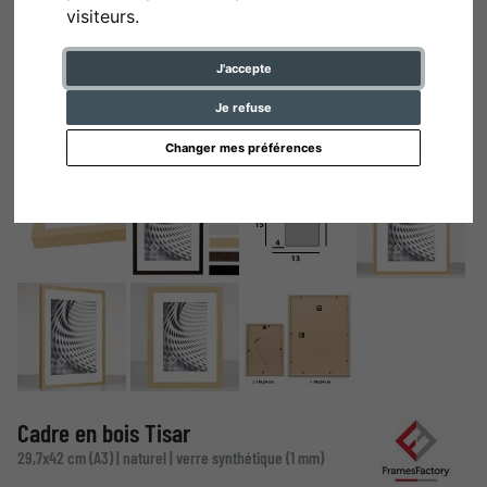
visiteurs.
J'accepte
Je refuse
Changer mes préférences
Cadre en bois Tisar
29,7x42 cm (A3) | naturel | verre synthétique (1 mm)