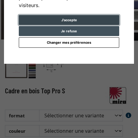
visiteurs.
J'accepte
Je refuse
Changer mes préférences
Cadre en bois Top Pro S
format
couleur