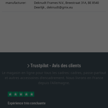
manufacturer:
Deknudt Frames N.V., Breestraat 31A, BE 8540
Deerlijk ,
deknudt@gmx.eu
Trustpilot - Avis des clients
Le magasin en ligne pour tous les cadres: cadres, passe-partout
et autres accessoires d'encadrement. Nous livrons en France
depuis l'Allemagne.
Expérience très concluante