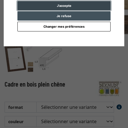
J'accepte
Je refuse
Changer mes préférences
Cadre en bois plein chêne
format
couleur