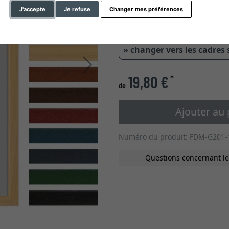
J'accepte
Je refuse
Changer mes préférences
» changer vers les cadres
Continuer
19,80 €
*
de
Ajouter au 
Numéro du produit: FDM-G201-
Questions concernant le