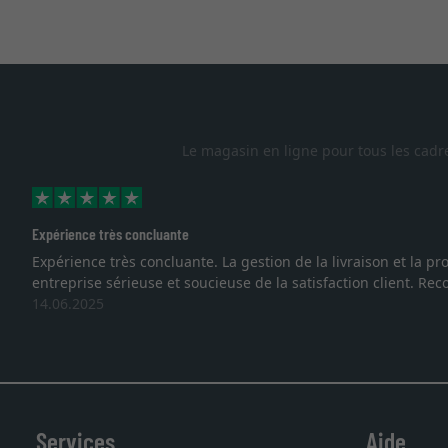
Le magasin en ligne pour tous les cadr
Excellent
 que nous sommes face à une
Je recherchais un cadre sur mes
vous. Emballage professionnel, 
27.05.2025
Services
Aide