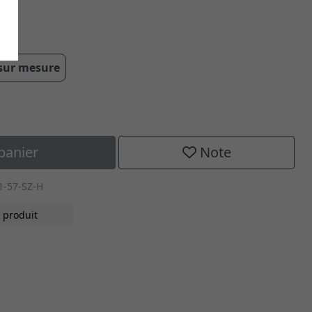
 sur mesure
panier
Note
1-57-SZ-H
 produit