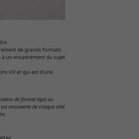
adre
adrement de grands formats
en à un encadrement du sujet
ons UV et qui est d’une
s cadres de format égal ou
e est recouverte de chaque côté
re.
ettes.