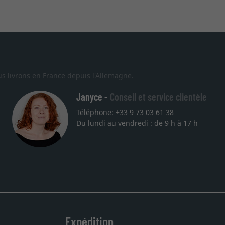
s livrons en France depuis l'Allemagne.
Janyce -
Conseil et service clientèle
Téléphone: +33 9 73 03 61 38
Du lundi au vendredi : de 9 h à 17 h
la qualité sont au rendez
tre commande. Merci.
Expédition