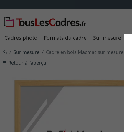
Cadres photo
Formats du cadre
Sur mesure
P
Sur mesure
Cadre en bois Macmac sur mesure
Retour à l'aperçu