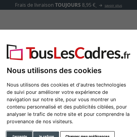
asse-partout
Marques
Accessoires
braska
Nous utilisons des cookies
Cadre en plastique N
Nous utilisons des cookies et d'autres technologies
de suivi pour améliorer votre expérience de
13x18 cm | noir | verre synth
navigation sur notre site, pour vous montrer un
contenu personnalisé et des publicités ciblées, pour
format
analyser le trafic de notre site et pour comprendre la
provenance de nos visiteurs.
couleur
J'accepte
Je refuse
Changer mes préférences