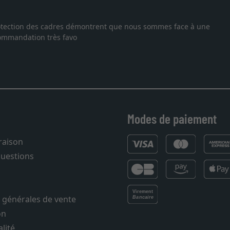
rchais un cadre sur mesure pour une lithographie, je suis tombée su
ballage professionnel, service et livraison dans les temps. J'espè
25
Modes de paiement
vraison
questions
 générales de vente
on
lité