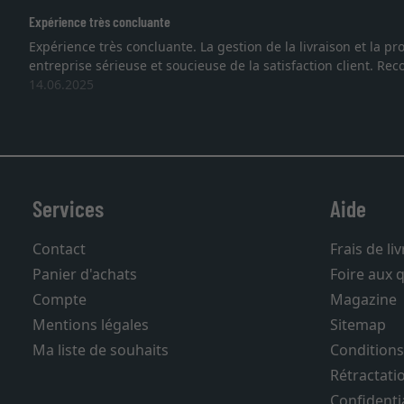
Excellent
 des cadres démontrent que nous sommes face à une
Je reche
on très favo
vous. Em
27.05.20
Services
Aide
Contact
Frais de li
Panier d'achats
Foire aux 
Compte
Magazine
Mentions légales
Sitemap
Ma liste de souhaits
Conditions
Rétractati
Confidentia