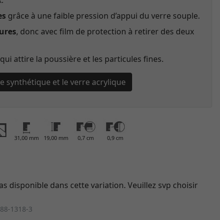
.
es
grâce à une faible pression d’appui du verre souple.
yures
, donc avec film de protection à retirer des deux
qui attire la poussière et les particules fines.
re synthétique et le verre acrylique
31,00 mm
19,00 mm
0,7 cm
0,9 cm
as disponible dans cette variation. Veuillez svp choisir
88-1318-3