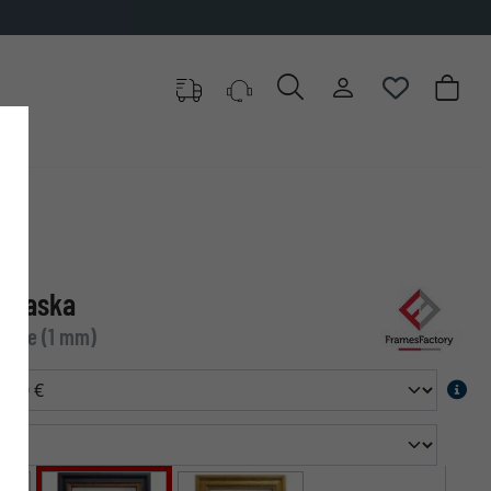
✓
500 000 articles au choix
ebraska
étique (1 mm)