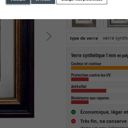
Continuer
type de verre
Verre synthétique 1 mm
en pol
Couleur et contour
Protection contre les UV
Antireflet
Résistance aux rayures
Économique, léger et
Très fin, ne conserve