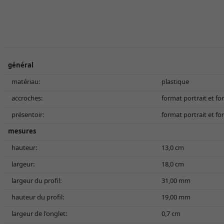
général
matériau:
plastique
accroches:
format portrait et f
présentoir:
format portrait et f
mesures
hauteur:
13,0 cm
largeur:
18,0 cm
largeur du profil:
31,00 mm
hauteur du profil:
19,00 mm
largeur de l'onglet:
0,7 cm