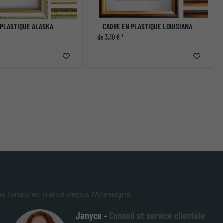
 PLASTIQUE ALASKA
CADRE EN PLASTIQUE LOUISIANA
de 3,30 € *
s livrons en France depuis l'Allemagne.
Janyce -
Conseil et service clientèle