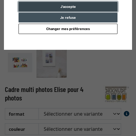
J'accepte
Je refuse
Changer mes préférences
Cadre multi photos Elise pour 4
photos
format
couleur