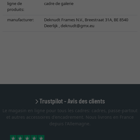
ligne de
cadre de galerie
produits:
manufacturer:
Deknudt Frames N.V., Breestraat 31A, BE 8540
Deerlijk ,
deknudt@gmx.eu
Trustpilot - Avis des clients
Le magasin en ligne pour tous les cadres: cadres, passe-partout
et autres accessoires d'encadrement. Nous livrons en France
depuis l'Allemagne.