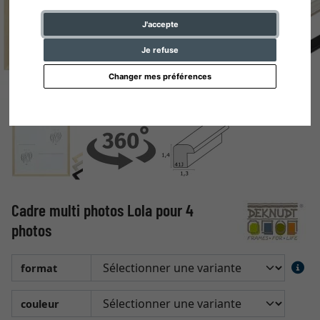
J'accepte
Je refuse
Changer mes préférences
Cadre multi photos Lola pour 4
photos
format
couleur