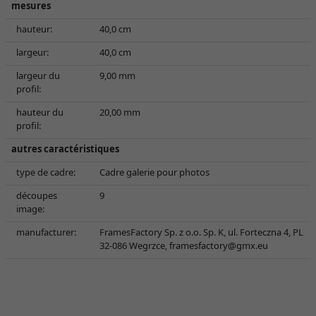
mesures
hauteur:
40,0 cm
largeur:
40,0 cm
largeur du
9,00 mm
profil:
hauteur du
20,00 mm
profil:
autres caractéristiques
type de cadre:
Cadre galerie pour photos
découpes
9
image:
manufacturer:
FramesFactory Sp. z o.o. Sp. K, ul. Forteczna 4, PL
32-086 Wegrzce,
framesfactory@gmx.eu