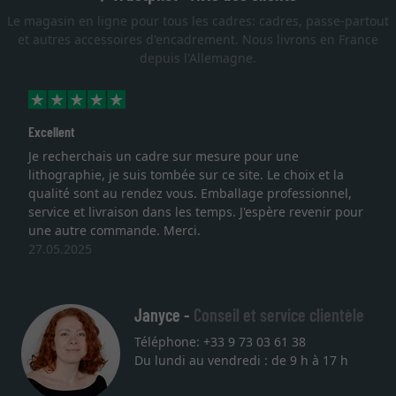
Le magasin en ligne pour tous les cadres: cadres, passe-partout
et autres accessoires d'encadrement. Nous livrons en France
depuis l'Allemagne.
t
Beaucoup de
erchais un cadre sur mesure pour une
Il y a bea
phie, je suis tombée sur ce site. Le choix et la
vente est 
 sont au rendez vous. Emballage professionnel,
cadres est
 et livraison dans les temps. J'espère revenir pour
le remplac
tre commande. Merci.
aussi), tr
025
20.03.202
Janyce -
Conseil et service clientèle
Téléphone: +33 9 73 03 61 38
Du lundi au vendredi : de 9 h à 17 h