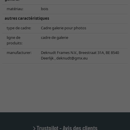
matériau:
bois
autres caractéristiques
type de cadre:
Cadre galerie pour photos
ligne de
cadre de galerie
produits:
manufacturer:
Deknudt Frames N.V., Breestraat 31A, BE 8540
Deerlijk ,
deknudt@gmx.eu
Trustpilot - Avis des clients