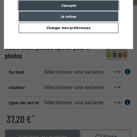
J'accepte
Je refuse
Changer mes préférences
Cadre multi photos Opitter pour 3
photos
format
couleur
type de verre
37,20 €
*
Ajouter au panier
Note