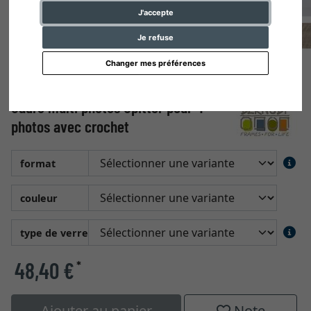
J'accepte
Je refuse
Changer mes préférences
Cadre multi photos Opitter pour 4
photos avec crochet
format
couleur
type de verre
48,40 €
*
Ajouter au panier
Note