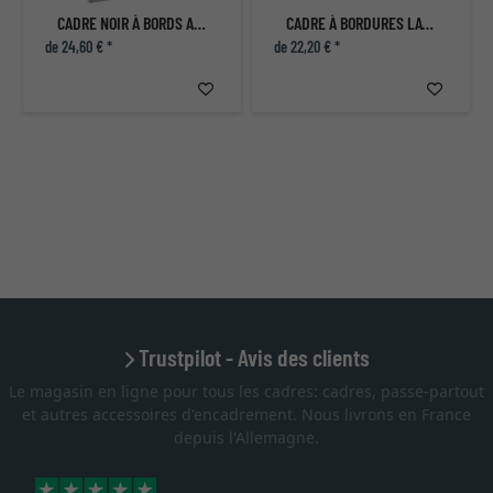
CADRE NOIR À BORDS ARGENTÉS
CADRE À BORDURES LATÉRALES ARGENTÉE AVEC PASSE-PARTOUT
de 24,60 € *
de 22,20 € *
Trustpilot - Avis des clients
Le magasin en ligne pour tous les cadres: cadres, passe-partout
et autres accessoires d'encadrement. Nous livrons en France
depuis l'Allemagne.