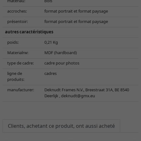
matériau:
bois
accroches:
format portrait et format paysage
présentoir:
format portrait et format paysage
autres caractéristiques
poids:
0,21 Kg
Materialrw:
MDF (hardboard)
type de cadre:
cadre pour photos
ligne de
cadres
produits:
manufacturer:
Deknudt Frames N.V., Breestraat 31A, BE 8540
Deerlijk ,
deknudt@gmx.eu
Clients, achetant ce produit, ont aussi acheté