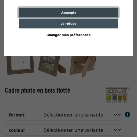
J'accepte
Je refuse
Changer mes préférences
Cadre photo en bois flotté
format
couleur