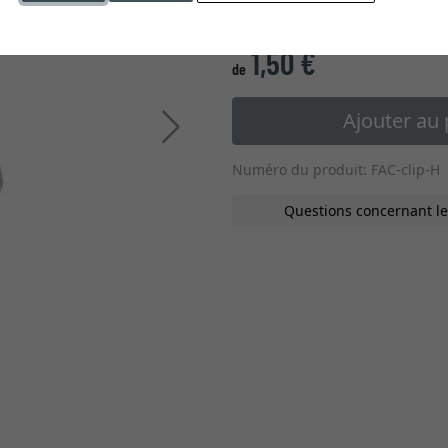
type de verre
1,50 €
*
de
Ajouter au 
Continuer
Numéro du produit: FAC-clip-H
Questions concernant le