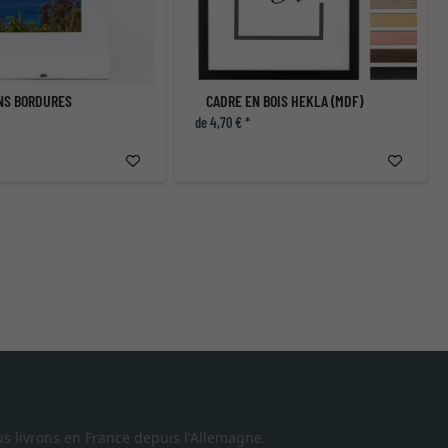
NS BORDURES
CADRE EN BOIS HEKLA (MDF)
de 4,70 € *
s livrons en France depuis l'Allemagne.