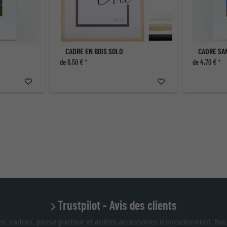
CADRE EN BOIS SOLO
CADRE SA
de 6,50 € *
de 4,70 € *
Trustpilot - Avis des clients
es: cadres, passe-partout et autres accessoires d'encadrement. Nou