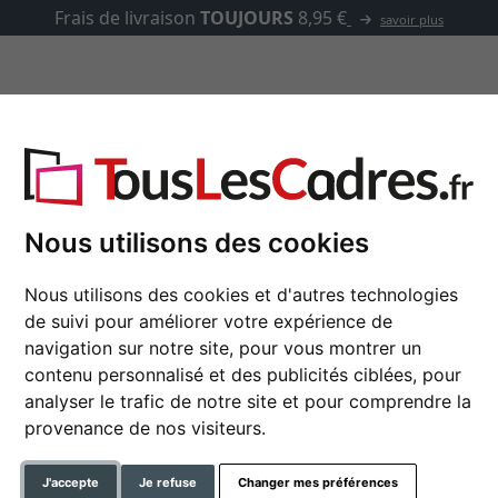
Frais de livraison
TOUJOURS
8,95 €
savoir plus
asse-partout
Marques
Accessoires
s avec support
Nous utilisons des cookies
Nous utilisons des cookies et d'autres technologies
Cadre sans bordures 
de suivi pour améliorer votre expérience de
navigation sur notre site, pour vous montrer un
contenu personnalisé et des publicités ciblées, pour
format
analyser le trafic de notre site et pour comprendre la
provenance de nos visiteurs.
couleur
J'accepte
Je refuse
Changer mes préférences