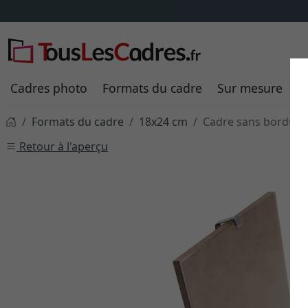
Cadres photo
Formats du cadre
Sur mesure
P
Formats du cadre
18x24 cm
Cadre sans bordure
Retour à l'aperçu