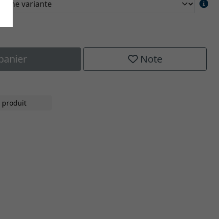
panier
Note
 produit