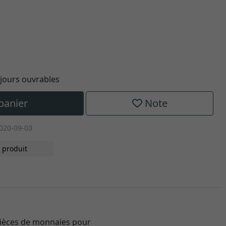
0 jours ouvrables
panier
Note
020-09-03
 produit
 pièces de monnaies pour