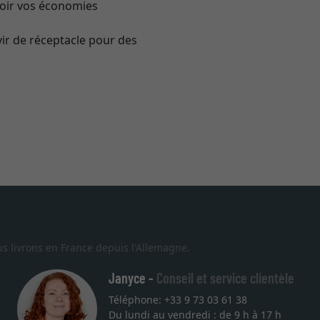
voir vos économies
vir de réceptacle pour des
s livrons en France depuis l'Allemagne.
Janyce -
Conseil et service clientèle
Téléphone: +33 9 73 03 61 38
Du lundi au vendredi : de 9 h à 17 h