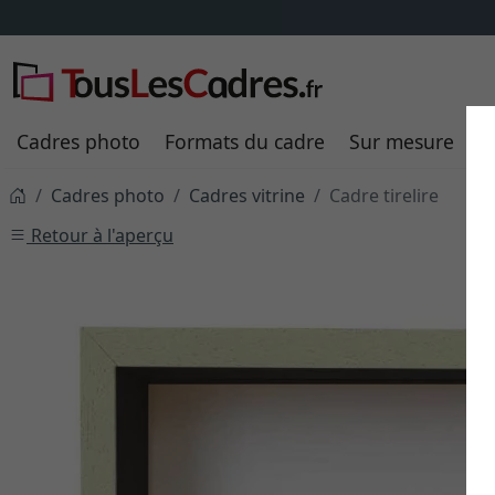
Frais de livraison
TOUJOURS
8,95 €
savoir plus
Cadres photo
Formats du cadre
Sur mesure
P
Cadres photo
Cadres vitrine
Cadre tirelire
Retour à l'aperçu