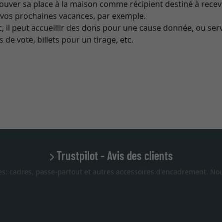
trouver sa place à la maison comme récipient destiné à rece
 vos prochaines vacances, par exemple.
, il peut accueillir des dons pour une cause donnée, ou ser
ns de vote, billets pour un tirage, etc.
Trustpilot - Avis des clients
es: cadres, passe-partout et autres accessoires d'encadrement. Nou
Excellent