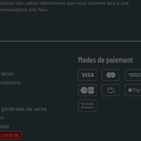
ce à une
Je recherchais un cadre sur mesure pour une lithog
vous. Emballage professionnel, service et livrais
27.05.2025
Modes de paiement
vraison
questions
 générales de vente
on
lité
e contrat