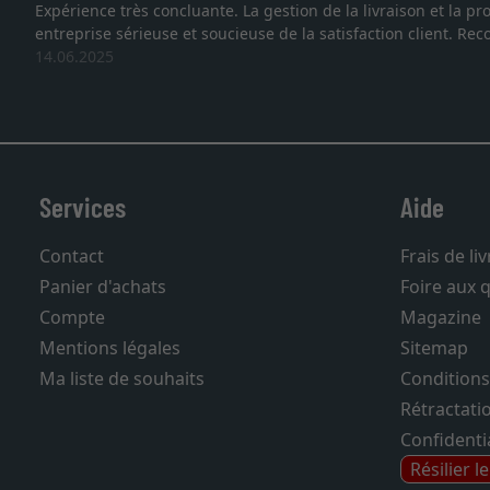
vraison et la protection des cadres démontrent que nous sommes fa
ion client. Recommandation très favo
Services
Aide
Contact
Frais de li
Panier d'achats
Foire aux 
Compte
Magazine
Mentions légales
Sitemap
Ma liste de souhaits
Conditions
Rétractati
Confidentia
Résilier l