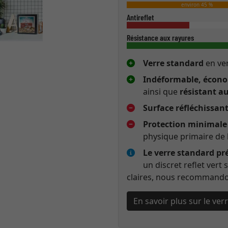
environ 45 %
Antireflet
Résistance aux rayures
Verre standard
en ver
Indéformable, économ
ainsi que
résistant a
Surface réfléchissan
Protection minimale 
physique primaire de 
Le verre standard pr
un discret reflet vert
claires, nous recommandon
En savoir plus sur le ve