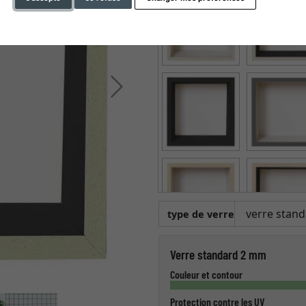
Continuer
type de verre
Verre standard 2 mm
Couleur et contour
Protection contre les UV