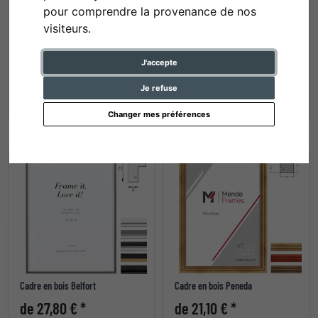
pour comprendre la provenance de nos
visiteurs.
Cadre en bois Luise
Cadre photo en aluminium BARTH,
série 1125
J'accepte
de 16,70 € *
de 40,10 € *
Je refuse
Changer mes préférences
Cadre en bois Belfort
Cadre en bois Peneda
de 27,80 € *
de 21,10 € *