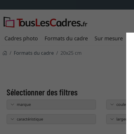
Cadres photo
Formats du cadre
Sur mesure
P
Formats du cadre
20x25 cm
marque
couleur
caractéristique
largeur du