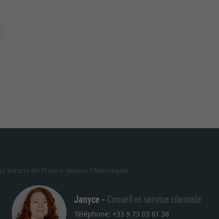
ontinuer
s livrons en France depuis l'Allemagne.
Janyce -
Conseil et service clientèle
Téléphone: +33 9 73 03 61 38