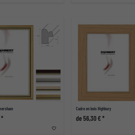
Amersham
Cadre en bois Highbury
 *
de 56,30 € *