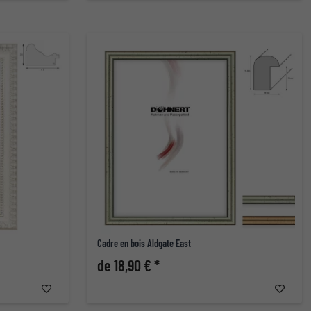
Cadre en bois Aldgate East
de 18,90 € *