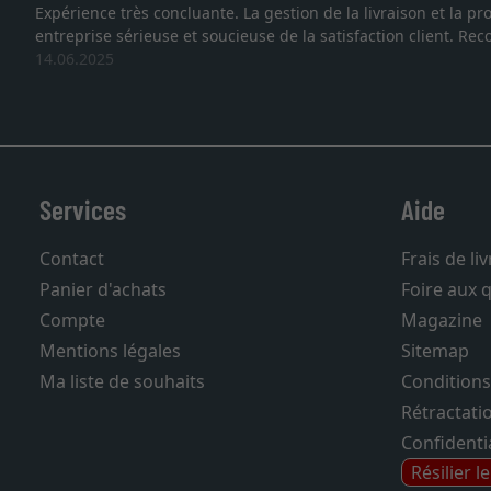
Je recherchais un cadre sur mesure pour une lithographie, je 
vous. Emballage professionnel, service et livraison dans les
27.05.2025
Services
Aide
Contact
Frais de li
Panier d'achats
Foire aux 
Compte
Magazine
Mentions légales
Sitemap
Ma liste de souhaits
Conditions
Rétractati
Confidentia
Résilier l