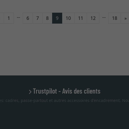
...
...
Retour
C
«
1
6
7
8
9
10
11
12
18
»
Trustpilot - Avis des clients
es: cadres, passe-partout et autres accessoires d'encadrement. Nou