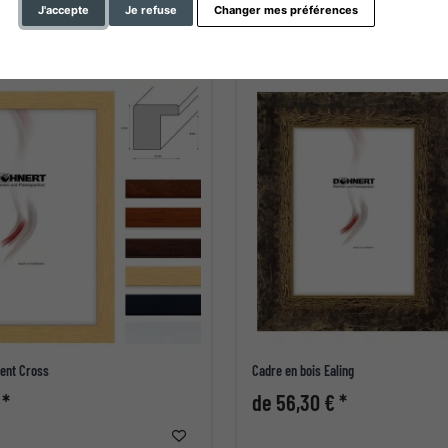
J'accepte
Je refuse
Changer mes préférences
rent Cross
Cadre en bois Ealing
 *
de 56,30 € *