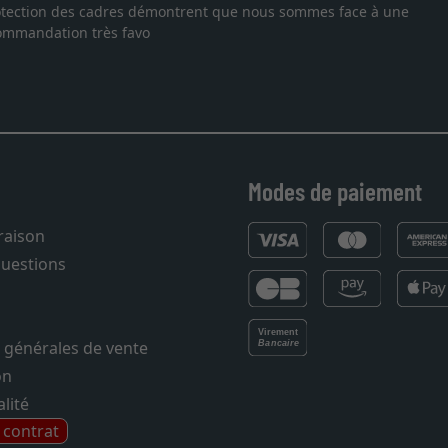
suis tombée sur ce site. Le choix et la qualité sont au rendez
 temps. J'espère revenir pour une autre commande. Merci.
Modes de paiement
vraison
questions
 générales de vente
on
lité
e contrat