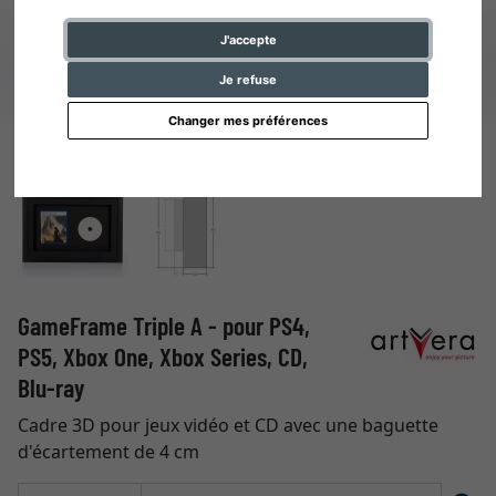
J'accepte
Je refuse
Changer mes préférences
GameFrame Triple A - pour PS4,
PS5, Xbox One, Xbox Series, CD,
Blu-ray
Cadre 3D pour jeux vidéo et CD avec une baguette
d'écartement de 4 cm