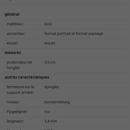
général
matériau:
bois
accroches:
format portrait et format paysage
encart:
encart
mesures
profondeur de
5,5 cm
l'onglet:
autres caractéristiques
fermeture sur le
épingles
support arrière:
niveau:
Konservierung
Ppgeeignet:
oui
largeseur:
1,4 mm