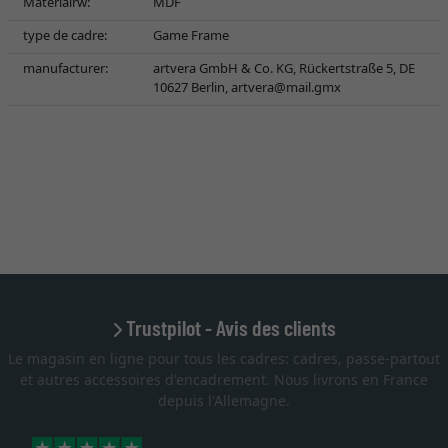
Materialrw:
MDF
type de cadre:
Game Frame
manufacturer:
artvera GmbH & Co. KG, Rückertstraße 5, DE
10627 Berlin,
artvera@mail.gmx
Trustpilot - Avis des clients
Le magasin en ligne pour tous les cadres: cadres, passe-partout
et autres accessoires d'encadrement. Nous livrons en France
depuis l'Allemagne.