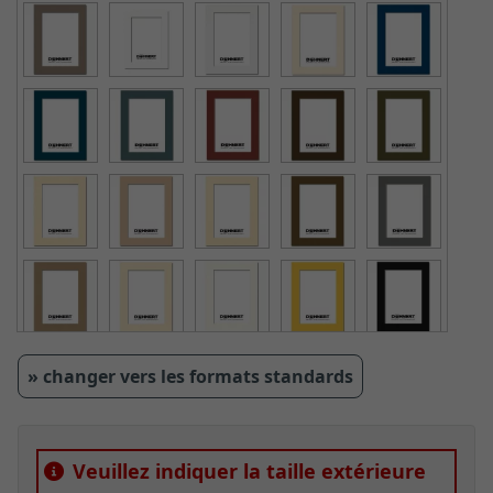
» changer vers les formats standards
Veuillez indiquer la taille extérieure