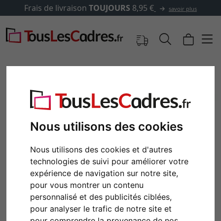
Frais de livraison
TOUJOURS
8,95 €
savoir plus
Images
Aperçu
Nous utilisons des cookies
Nous utilisons des cookies et d'autres
technologies de suivi pour améliorer votre
expérience de navigation sur notre site,
pour vous montrer un contenu
personnalisé et des publicités ciblées,
pour analyser le trafic de notre site et
Retour
Cont
pour comprendre la provenance de nos