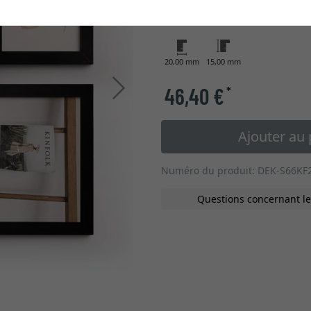
type de verre
20,00 mm
15,00 mm
Continuer
46,40 €
*
Ajouter au 
Numéro du produit: DEK-S66KF
Questions concernant le