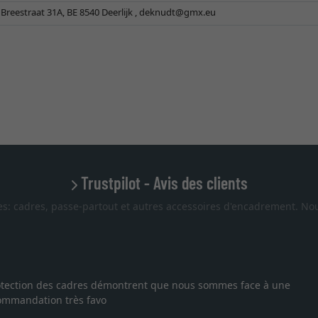
Breestraat 31A, BE 8540 Deerlijk ,
deknudt@gmx.eu
Trustpilot - Avis des clients
es: cadres, passe-partout et autres accessoires d'encadrement. Nou
 protection des cadres démontrent que nous sommes face à une
ecommandation très favo