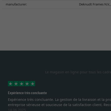
manufacturer:
Deknudt Frames N.V., 
Le magasin en ligne pour tous les cadr
Expérience très concluante
Expérience très concluante. La gestion de la livraison et la
entreprise sérieuse et soucieuse de la satisfaction client. R
14.06.2025