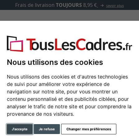
Frais de livraison
TOUJOURS
8,95 €
savoir plus
asse-partout
Marques
Accessoires
passe-partout
Nous utilisons des cookies
Nous utilisons des cookies et d'autres technologies
Set de 4 cadres phot
de suivi pour améliorer votre expérience de
navigation sur notre site, pour vous montrer un
contenu personnalisé et des publicités ciblées, pour
analyser le trafic de notre site et pour comprendre la
format
provenance de nos visiteurs.
couleur
J'accepte
Je refuse
Changer mes préférences