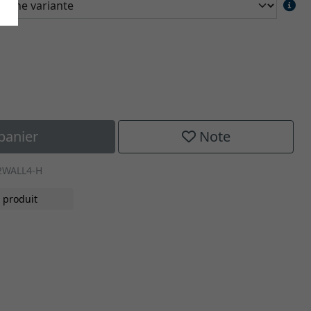
panier
Note
2WALL4-H
 produit