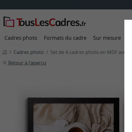
Cadres photo
Formats du cadre
Sur mesure
P
Cadres photo
Set de 4 cadres photo en MDF avec 
Retour à l'aperçu