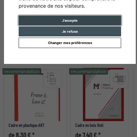
provenance de nos visiteurs.
J'accepte
Cadre en bois Quadrum
Cadre en plastique New Lifestyle
Je refuse
de 33,15 € *
de 3,70 € *
Changer mes préférences
recommandation
recommandation
Cadre en plastique ART
Cadre en bois Boti
de 8,30 € *
de 7,40 € *