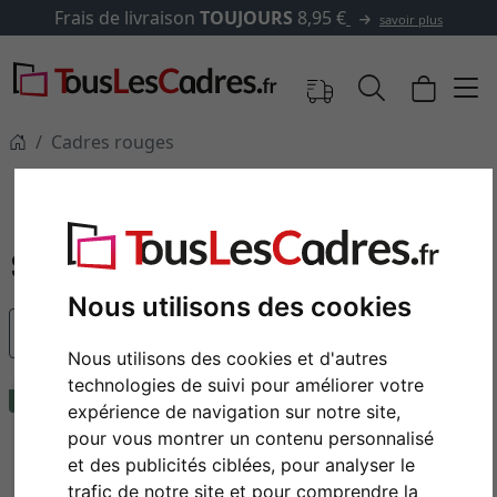
vraison
TOUJOURS
8,95 €
✓
5
savoir plus
Cadres rouges
Cadres rouges
Cadres photo rouges en bois, aluminium et plastique.
Nous utilisons des cookies
populaire
Nous utilisons des cookies et d'autres
technologies de suivi pour améliorer votre
recommandation
expérience de navigation sur notre site,
pour vous montrer un contenu personnalisé
et des publicités ciblées, pour analyser le
trafic de notre site et pour comprendre la