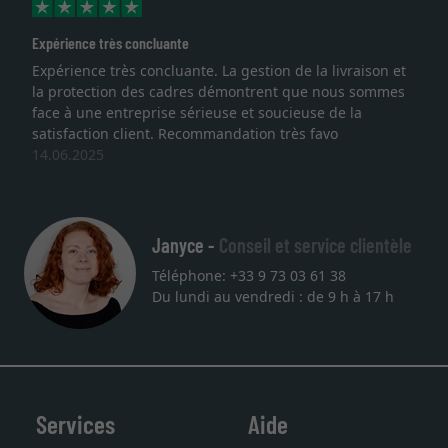
oncluante
Excellent
 concluante. La gestion de la livraison et
Je recherchais u
des cadres démontrent que nous sommes
lithographie, je s
eprise sérieuse et soucieuse de la
qualité sont au r
ient. Recommandation très favo
service et livrais
une autre comma
27.05.2025
Janyce -
Conseil et service clientèle
Téléphone: +33 9 73 03 61 38
Du lundi au vendredi : de 9 h à 17 h
Services
Aide