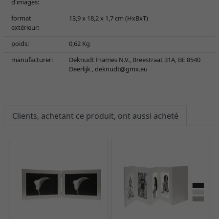
d'images:
format
13,9 x 18,2 x 1,7 cm (HxBxT)
extérieur:
poids:
0,62 Kg
manufacturer:
Deknudt Frames N.V., Breestraat 31A, BE 8540
Deerlijk ,
deknudt@gmx.eu
Clients, achetant ce produit, ont aussi acheté