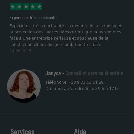
xpérience très concluante
Exce
xpérience très concluante. La gestion de la livraison et
Je 
a protection des cadres démontrent que nous sommes
lith
ace à une entreprise sérieuse et soucieuse de la
qual
atisfaction client. Recommandation très favo
serv
4.06.2025
une
27.
Janyce -
Conseil et service clientèle
Téléphone: +33 9 73 03 61 38
Du lundi au vendredi : de 9 h à 17 h