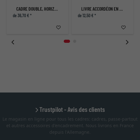
CADRE DOUBLE, HORIZONTAL
LIVRE ACCORDÉON EN LIN POUR 8 PHOTOS
de 36,70 € *
de 12,50 € *
Trustpilot - Avis des clients
Le magasin en ligne pour tous les cadres: cadres, passe-partout
et autres accessoires d'encadrement. Nous livrons en France
depuis l'Allemagne.