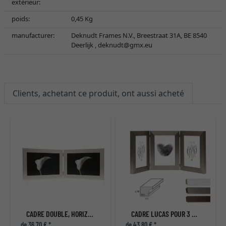
extérieur:
poids:
0,45 Kg
manufacturer:
Deknudt Frames N.V., Breestraat 31A, BE 8540
Deerlijk ,
deknudt@gmx.eu
Clients, achetant ce produit, ont aussi acheté
CADRE DOUBLE, HORIZONTAL
CADRE LUCAS POUR 3 PHOTOS, VERTICAL
de 36,70 € *
de 43,80 € *