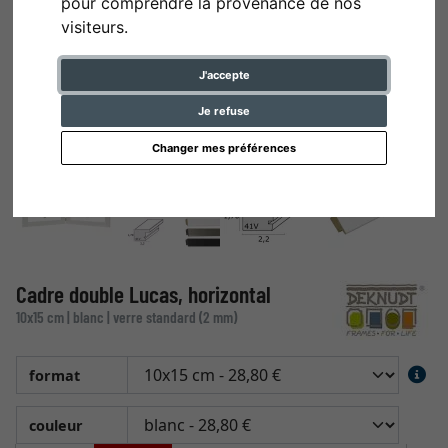
pour comprendre la provenance de nos
visiteurs.
J'accepte
Je refuse
Changer mes préférences
Cadre double Lucas, horizontal
10x15 cm | blanc | verre standard (2 mm)
format
couleur