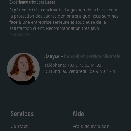
Expérience très concluante
Ex
Expérience très concluante. La gestion de la livraison et
Je
la protection des cadres démontrent que nous sommes
li
face à une entreprise sérieuse et soucieuse de la
qu
satisfaction client. Recommandation très favo
se
14.06.2025
un
27
Janyce -
Conseil et service clientèle
Téléphone: +33 9 73 03 61 38
Du lundi au vendredi : de 9 h à 17 h
Services
Aide