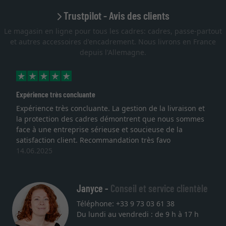
Trustpilot - Avis des clients
Le magasin en ligne pour tous les cadres: cadres, passe-partout
et autres accessoires d'encadrement. Nous livrons en France
depuis l'Allemagne.
oncluante
Excellent
 concluante. La gestion de la livraison et
Je recherchais u
des cadres démontrent que nous sommes
lithographie, je s
eprise sérieuse et soucieuse de la
qualité sont au r
ient. Recommandation très favo
service et livrais
une autre comma
27.05.2025
Janyce -
Conseil et service clientèle
Téléphone: +33 9 73 03 61 38
Du lundi au vendredi : de 9 h à 17 h