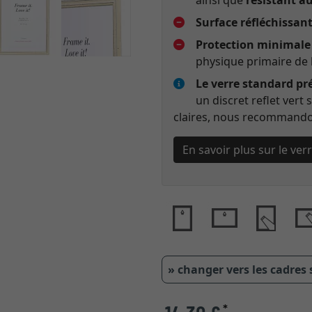
ainsi que
résistant a
Surface réfléchissan
Protection minimale 
physique primaire de 
Le verre standard pr
un discret reflet vert
claires, nous recommandon
En savoir plus sur le ve
» changer vers les cadres
*