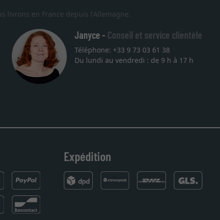
s livrons en France depuis l'Allemagne.
Janyce -
Conseil et service clientèle
Téléphone: +33 9 73 03 61 38
Du lundi au vendredi : de 9 h à 17 h
alité sont au rendez
ommande. Merci.
Expédition