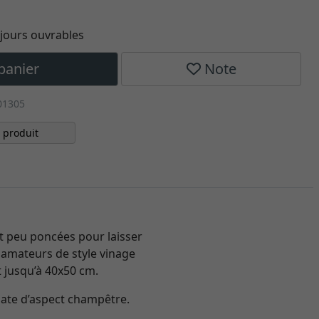
0 jours ouvrables
panier
Note
01305
 produit
tit peu poncées pour laisser
ux amateurs de style vinage
t jusqu’à 40x50 cm.
mate d’aspect champêtre.