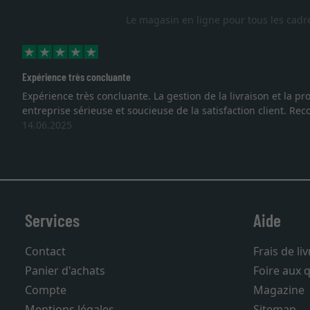
Le magasin en ligne pour tous les cadr
Excellent
nous sommes face à une
Je recherchais un cadre sur mesure p
vous. Emballage professionnel, serv
27.05.2025
Services
Aide
Contact
Frais de li
Panier d'achats
Foire aux 
Compte
Magazine
Mentions légales
Sitemap