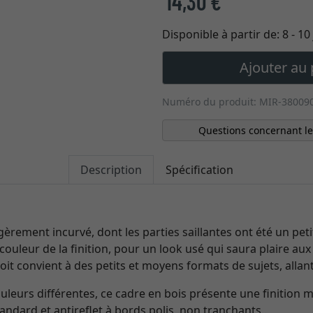
14,30 €
Disponible à partir de:
8 - 1
Ajouter au 
Numéro du produit: MIR-38009
Questions concernant le
Description
Spécification
égèrement incurvé, dont les parties saillantes ont été un pe
a couleur de la finition, pour un look usé qui saura plaire a
roit convient à des petits et moyens formats de sujets, allan
uleurs différentes, ce cadre en bois présente une finition 
ndard et antireflet à bords polis, non tranchants..