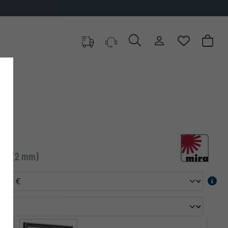
cles au choix
dard (2 mm)