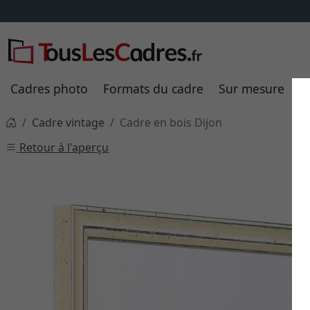
Cadres photo
Formats du cadre
Sur mesure
P
Cadre vintage
Cadre en bois Dijon
Retour à l'aperçu