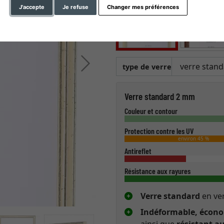
J'accepte
Je refuse
Changer mes préférences
Continuer
type de verre
Verre standard 2 mm
Couleur et contour
Protection contre les UV
environ 45 %
Antireflet
Résistance aux rayures
Verre standard
en ver
Indéformable, économ