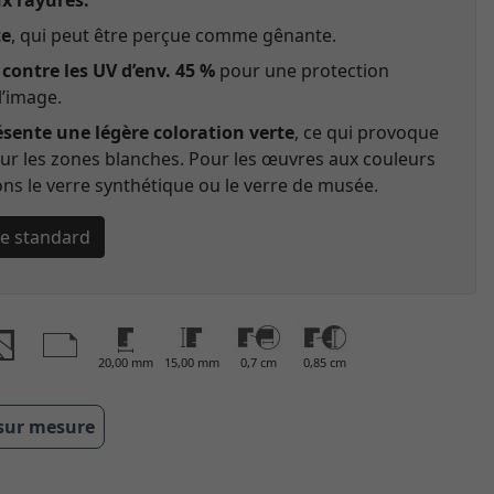
ux rayures.
te
, qui peut être perçue comme gênante.
contre les UV d’env. 45 %
pour une protection
l’image.
ésente une légère coloration verte
, ce qui provoque
 sur les zones blanches. Pour les œuvres aux couleurs
s le verre synthétique ou le verre de musée.
rre standard
20,00 mm
15,00 mm
0,7 cm
0,85 cm
 sur mesure