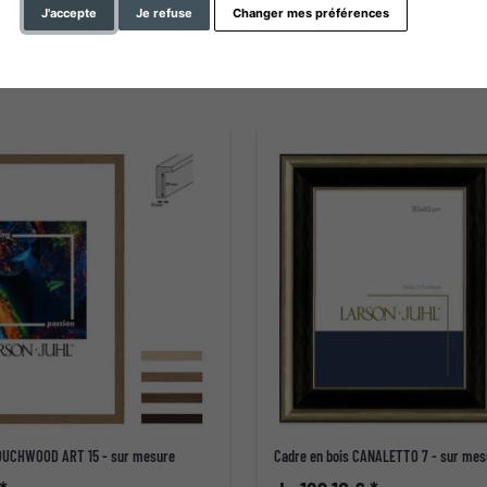
J'accepte
Je refuse
Changer mes préférences
TOUCHWOOD ART 15 - sur mesure
Cadre en bois CANALETTO 7 - sur mes