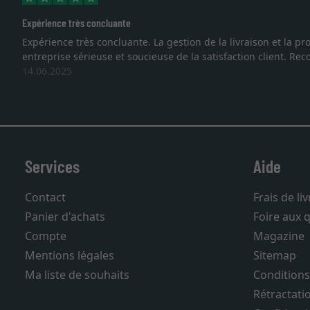
Excellent
Je recherchais un cadre sur mesure pour une lithographie, 
vous. Emballage professionnel, service et livraison dans 
27.05.2025
Services
Aide
Contact
Frais de li
Panier d'achats
Foire aux 
Compte
Magazine
Mentions légales
Sitemap
Ma liste de souhaits
Conditions
Rétractati