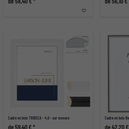
de 58,40 € *
de 56,10 € 
Cadre en bois TRIBECA - 4,6 - sur mesure
Cadre en bois B
de 59,40 € *
de 42,20 €