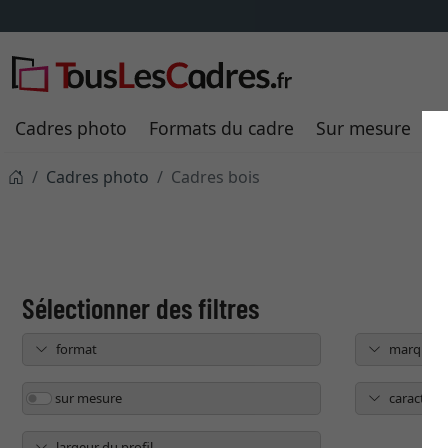
Cadres photo
Formats du cadre
Sur mesure
P
Cadres photo
Cadres bois
format
marque
sur mesure
caractéris
largeur du profil