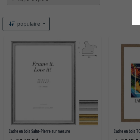
populaire
Cadre en bois Saint-Pierre sur mesure
Cadre en bois 