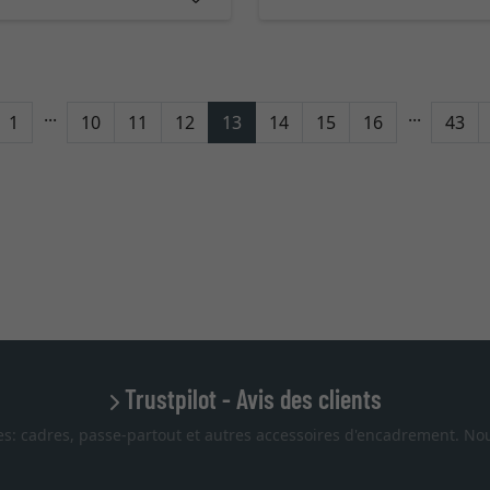
...
...
tour
1
10
11
12
13
14
15
16
43
Trustpilot - Avis des clients
es: cadres, passe-partout et autres accessoires d'encadrement. Nou