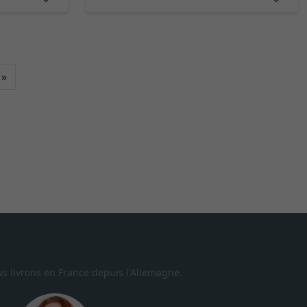
Continuer
»
s livrons en France depuis l'Allemagne.