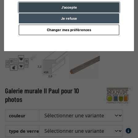
J'accepte
Je refuse
Changer mes préférences
Galerie murale II Paul pour 10
photos
couleur
type de verre