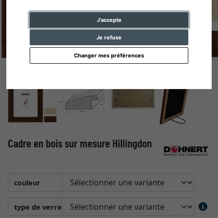
J'accepte
Je refuse
Changer mes préférences
Cadre en bois sur mesure Hillingdon
couleur
type de verre