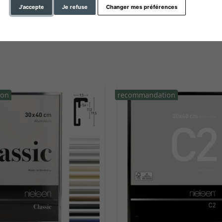
sur le support arrière
ligne de produits
J'accepte
Je refuse
Changer mes préférences
ion
recommandation