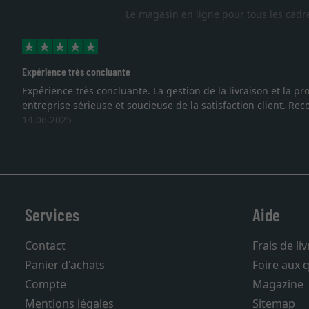
Le magasin en ligne pour tous les cadr
Excellent
e à une
Je recherchais un cadre sur mesure pour une lithogra
vous. Emballage professionnel, service et livraiso
27.05.2025
Services
Aide
Contact
Frais de li
Panier d'achats
Foire aux 
Compte
Magazine
Mentions légales
Sitemap