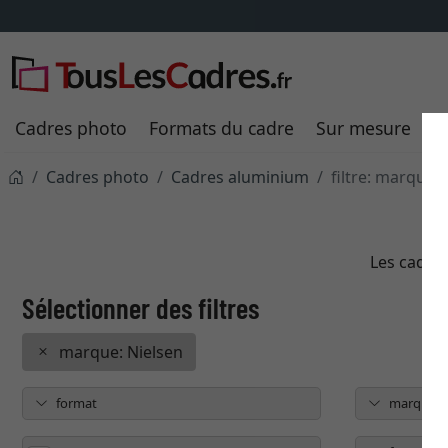
Cadres photo
Formats du cadre
Sur mesure
P
Cadres photo
Cadres aluminium
filtre: marque: 
Les cadre
marque: Nielsen
format
marque