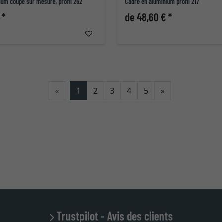
ium coupe sur mesure, profil 262
Cadre en aluminium profil 217
 *
de 48,60 € *
Continuer
«
1
2
3
4
5
»
Trustpilot - Avis des clients