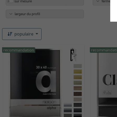
sur mesure
fermeture 
largeur du profil
populaire
recommandation
recommandat