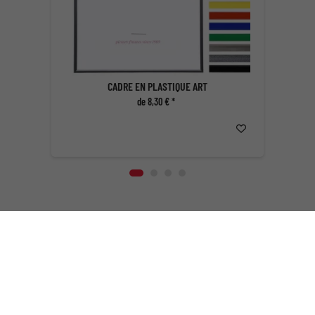
CADRE EN PLASTIQUE ART
de 8,30 € *
Des cadres à foison
Vous trouverez dans ce magasin des cadres en tout genre dans une
fourchette de prix allant du petit-budget au haut-de-gamme. Que vous
soyez à la recherche d'un
cadre simple
, de bon aloi à un
prix
abordable
, d'un
cadre de fantaisie à petit prix
ou bien d’un
cadre de
qualité supérieure
, il est peu probable que vous ne trouviez pas chez
nous ce qu’il vous faut. Bois, aluminium, plastique; style classique ou