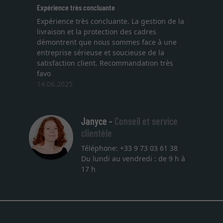
ce très concluante
Excellent
nce très concluante. La gestion de la
Je recherchais un cad
on et la protection des cadres
une lithographie, je s
rent que nous sommes face à une
Le choix et la qualité 
ise sérieuse et soucieuse de la
Emballage professionne
ction client. Recommandation très
dans les temps. J'espè
autre commande. Merc
025
27.05.2025
Janyce -
Conseil et service
clientèle
Téléphone: +33 9 73 03 61 38
Du lundi au vendredi : de 9 h à
17 h