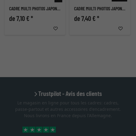
CADRE MULTI PHOTOS JAPON POUR 2 PHOTOS
CADRE MULTI PHOTOS JAPON POUR 2 PHOTOS
de 7,10 € *
de 7,40 € *
Trustpilot - Avis des clients
Le magasin en ligne pour tous les cadres: cadres,
passe-partout et autres accessoires d'encadrement.
Nous livrons en France depuis l'Allemagne.