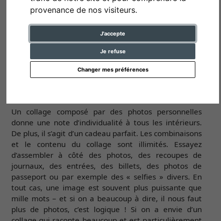
provenance de nos visiteurs.
J'accepte
Je refuse
Changer mes préférences
Cadre pêle-mêle
Un collage composé par des photos personnelles
donne une note d’individualité à tous les intérieurs.
De plus, il s’agit d’un cadeau parfait. Les combinaisons
et le contenu du collage sont illimités. Essayez
d’assembler à côté des photos, des recoupes de
journaux, des entrées, des billets, des photos de
passeport ou par exemple des « selfies » divers. En
tout cas, une image est souvent plus puissante que
mille mots – et si on a beaucoup à dire, il nous faut
plus de photos, c’est logique ! Si on a envie d’un
collage qui raconte beaucoup et est particulièrement