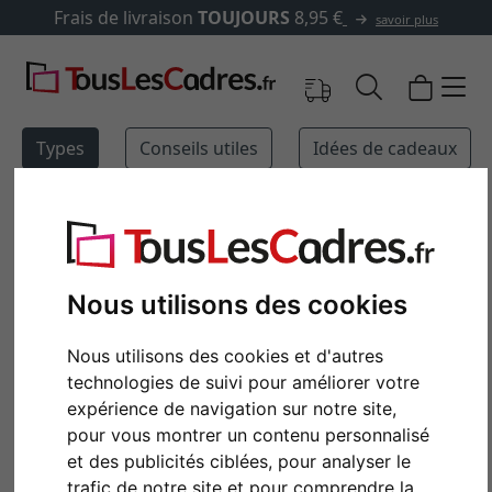
raison
TOUJOURS
8,95 €
✓
500 000
savoir plus
Types
Conseils utiles
Idées de cadeaux
Art et Déco
Cabinet de curiosités
Nous utilisons des cookies
MAGAZINE
TYPES
Nous utilisons des cookies et d'autres
CADRE PÊLE-MÊLE
technologies de suivi pour améliorer votre
expérience de navigation sur notre site,
pour vous montrer un contenu personnalisé
et des publicités ciblées, pour analyser le
trafic de notre site et pour comprendre la