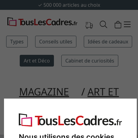
✓
500 000 articles au choix
Types
Conseils utiles
Idées de cadeaux
Art et Déco
Cabinet de curiosités
MAGAZINE
ART ET
DÉCO
DÉCORER AVEC
DES MIROIRS
Nous utilisons des cookies