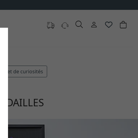
binet de curiosités
ÉDAILLES