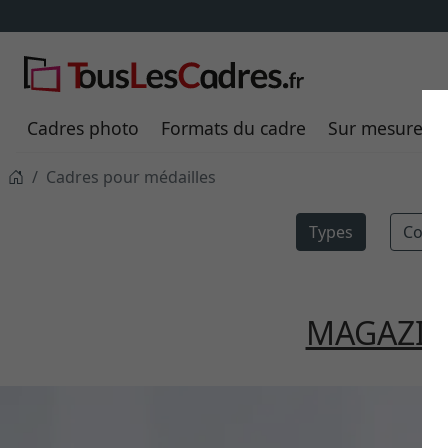
Cadres photo
Formats du cadre
Sur mesure
Cadres pour médailles
Types
Consei
MAGAZIN