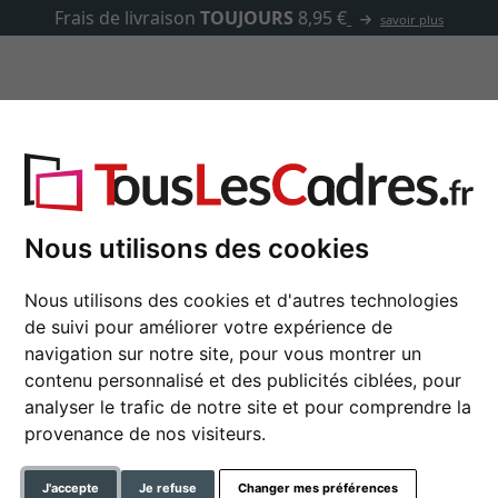
Frais de livraison
TOUJOURS
8,95 €
savoir plus
Passe-partout
Marques
Accessoires
Nous utilisons des cookies
ls utiles
Idées de cadeaux
Art et Déco
Ca
Nous utilisons des cookies et d'autres technologies
de suivi pour améliorer votre expérience de
navigation sur notre site, pour vous montrer un
E
TYPES
CADRES POUR M
contenu personnalisé et des publicités ciblées, pour
analyser le trafic de notre site et pour comprendre la
provenance de nos visiteurs.
J'accepte
Je refuse
Changer mes préférences