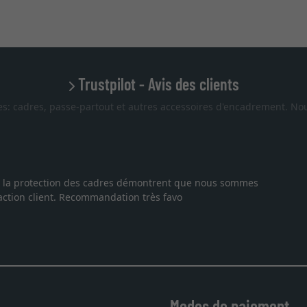
Trustpilot - Avis des clients
es: cadres, passe-partout et autres accessoires d'encadrement. Nou
Excell
la protection des cadres démontrent que nous sommes
Je re
on client. Recommandation très favo
au re
comm
27.05