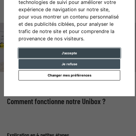
technologies de suivi pour améliorer votre
CADRE VITRINE
expérience de navigation sur notre site,
pour vous montrer un contenu personnalisé
et des publicités ciblées, pour analyser le
trafic de notre site et pour comprendre la
provenance de nos visiteurs.
J'accepte
Je refuse
Changer mes préférences
Le kit d’extension Unibox
Comment fonctionne notre Unibox ?
Explication en 4 petites étapes