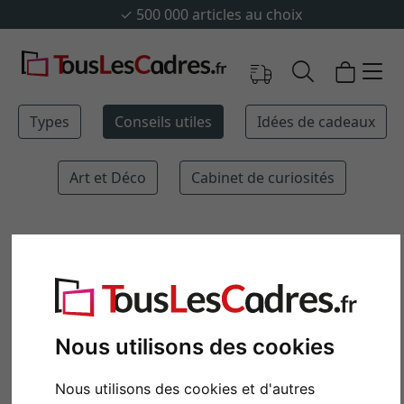
✓
500 000 articles au choix
Types
Conseils utiles
Idées de cadeaux
Art et Déco
Cabinet de curiosités
MAGAZINE
CONSEILS UTILES
TRANSFORMER UN
Nous utilisons des cookies
CADRE PHOTO EN
Nous utilisons des cookies et d'autres