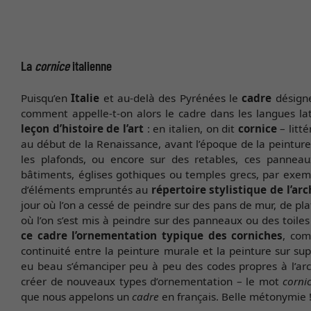
La
cornice
italienne
Puisqu’en
Italie
et au-delà des Pyrénées le
cadre
désigne
comment appelle-t-on alors le cadre dans les langues la
leçon d’histoire de l’art
: en italien, on dit
cornice
– litt
au début de la Renaissance, avant l’époque de la peinture
les plafonds, ou encore sur des retables, ces pannea
bâtiments, églises gothiques ou temples grecs, par exempl
d’éléments empruntés au
répertoire stylistique de l’ar
jour où l’on a cessé de peindre sur des pans de mur, de p
où l’on s’est mis à peindre sur des panneaux ou des toile
ce cadre l’ornementation typique des corniches
, com
continuité entre la peinture murale et la peinture sur su
eu beau s’émanciper peu à peu des codes propres à l’arch
créer de nouveaux types d’ornementation – le mot
corni
que nous appelons un
cadre
en français. Belle métonymie 