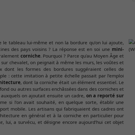
 le tableau lui-même et non la bordure qu’on lui ajoute,
tines des pays voisins ? La réponse est en soi une
mini-
éralement
corniche
. Pourquoi ? Parce qu’au Moyen Âge et
 sur chevalet, on peignait à même les murs, les voûtes et
ux dont les formes des bordures suggéraient celles de
e : cette imitation à petite échelle passait par l’emploi
chitecture
, dont la corniche était un élément essentiel. Le
lafond ou autres surfaces enchâssées dans des corniches et
s auxquels on ajoutait ensuite un cadre,
on a reporté sur
me si l’on avait souhaité, en quelque sorte, établir une
pport mobile. Les artisans qui fabriquaient des cadres ont
itecture en général et à la corniche en particulier pour
ce
, lui, a survécu, et désigne encore aujourd’hui cet objet
!