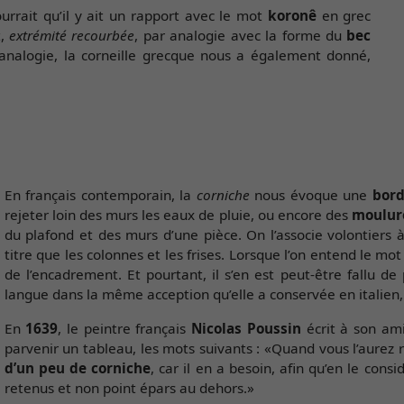
ourrait qu’il y ait un rapport avec le mot
koronê
en grec
t,
extrémité recourbée
, par analogie avec la forme du
bec
analogie, la corneille grecque nous a également donné,
En français contemporain, la
corniche
nous évoque une
bord
rejeter loin des murs les eaux de pluie, ou encore des
moulur
du plafond et des murs d’une pièce. On l’associe volontiers 
titre que les colonnes et les frises. Lorsque l’on entend le mo
de l’encadrement. Et pourtant, il s’en est peut-être fallu 
langue dans la même acception qu’elle a conservée en italien, e
En
1639
, le peintre français
Nicolas Poussin
écrit à son am
parvenir un tableau, les mots suivants : «Quand vous l’aurez r
d’un peu de corniche
, car il en a besoin, afin qu’en le cons
retenus et non point épars au dehors.»