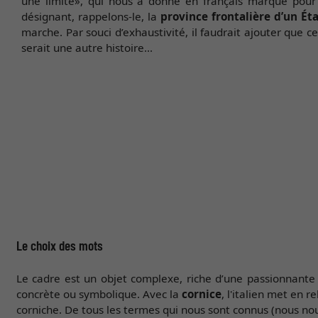
une limite», qui nous a donné en français marque pour
désignant, rappelons-le, la
province frontalière d’un Ét
marche. Par souci d’exhaustivité, il faudrait ajouter que c
serait une autre histoire...
Le choix des mots
Le cadre est un objet complexe, riche d’une passionnante 
concrète ou symbolique. Avec la
cornice
, l'italien met en re
corniche. De tous les termes qui nous sont connus (nous nous