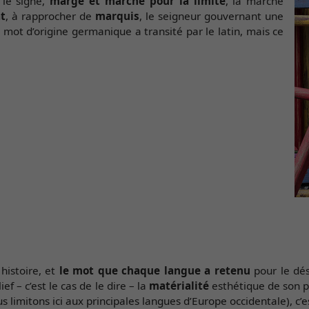
 le signe,
marge et marche pour la limite
, la marche
at
, à rapprocher de
marquis
, le seigneur gouvernant une
e mot d’origine germanique a transité par le latin, mais ce
histoire, et
le mot que chaque langue a retenu
pour le dés
lief – c’est le cas de le dire – la
matérialité
esthétique de son p
 limitons ici aux principales langues d’Europe occidentale), c’es