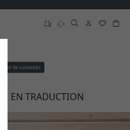
binet de curiosités
RE EN TRADUCTION