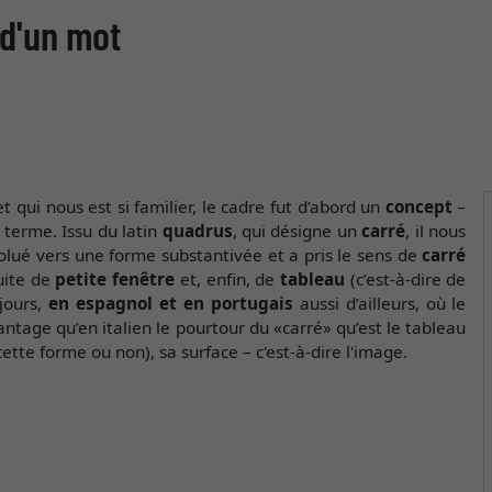
 d'un mot
 qui nous est si familier, le cadre fut d’abord un
concept
–
u terme. Issu du latin
quadrus
, qui désigne un
carré
, il nous
évolué vers une forme substantivée et a pris le sens de
carré
suite de
petite fenêtre
et, enfin, de
tableau
(c’est-à-dire de
jours,
en espagnol et en portugais
aussi d’ailleurs, où le
ntage qu’en italien le pourtour du «carré» qu’est le tableau
ette forme ou non), sa surface – c'est-à-dire l'image.