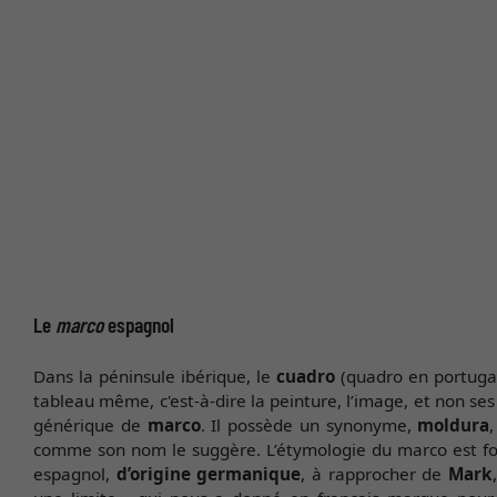
Le
marco
espagnol
Dans la péninsule ibérique, le
cuadro
(quadro en portugai
tableau même, c'est-à-dire la peinture, l’image, et non se
générique de
marco
. Il possède un synonyme,
moldura
comme son nom le suggère. L’étymologie du marco est fort 
espagnol,
d’origine germanique
, à rapprocher de
Mark