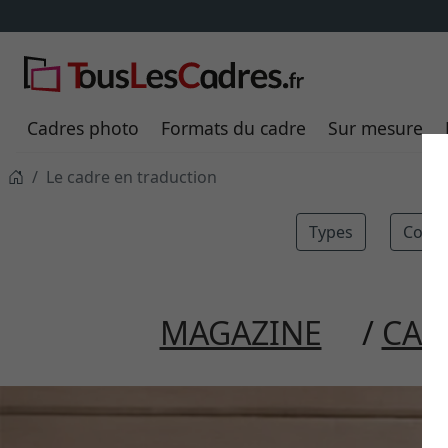
Cadres photo
Formats du cadre
Sur mesure
Le cadre en traduction
Types
Consei
MAGAZINE
CAB