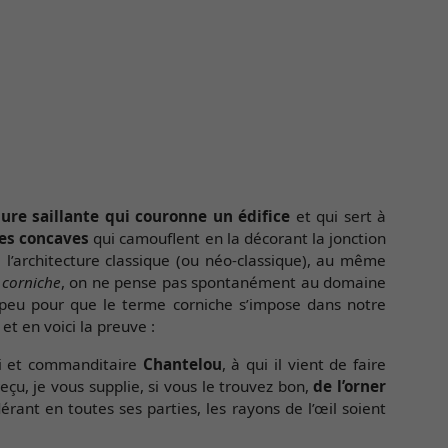
ure saillante qui couronne un édifice
et qui sert à
es concaves
qui camouflent en la décorant la jonction
à l’architecture classique (ou néo-classique), au même
t
corniche
, on ne pense pas spontanément au domaine
de peu pour que le terme corniche s’impose dans notre
t en voici la preuve :
i et commanditaire
Chantelou
, à qui il vient de faire
eçu, je vous supplie, si vous le trouvez bon,
de l’orner
idérant en toutes ses parties, les rayons de l’œil soient