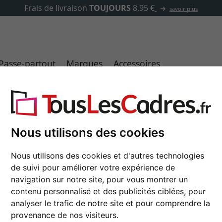
✓
500 000 articles au choix
Passe-partout
Marques
Accessoires
ls utiles
Idées de cadeaux
Art et Déco
Ca
Nous utilisons des cookies
Nous utilisons des cookies et d'autres technologies
INET DE CURIOSITÉS
LE CAD
de suivi pour améliorer votre expérience de
navigation sur notre site, pour vous montrer un
contenu personnalisé et des publicités ciblées, pour
analyser le trafic de notre site et pour comprendre la
provenance de nos visiteurs.