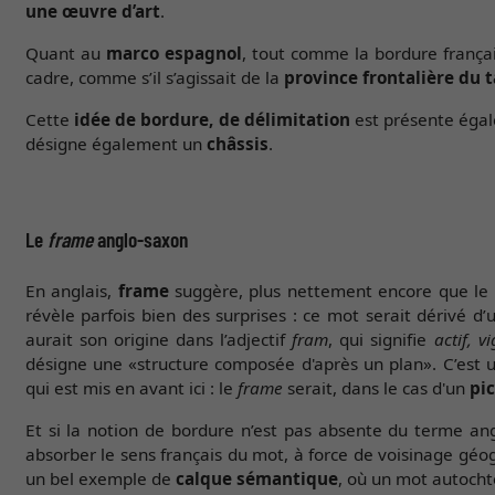
une œuvre d’art
.
Quant au
marco espagnol
, tout comme la bordure françai
cadre, comme s’il s’agissait de la
province frontalière du 
Cette
idée de bordure, de délimitation
est présente égal
désigne également un
châssis
.
Le
frame
anglo-saxon
En anglais,
frame
suggère, plus nettement encore que le 
révèle parfois bien des surprises : ce mot serait dérivé d’
aurait son origine dans l’adjectif
fram
, qui signifie
actif, v
désigne une «structure composée d'après un plan». C’est 
qui est mis en avant ici : le
frame
serait, dans le cas d'un
pi
Et si la notion de bordure n’est pas absente du terme angla
absorber le sens français du mot, à force de voisinage géogr
un bel exemple de
calque sémantique
, où un mot autocht