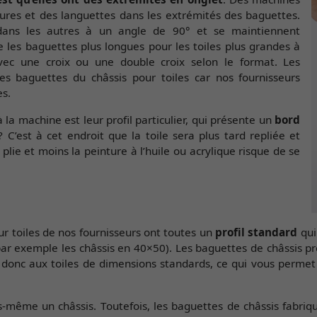
inures et des languettes dans les extrémités des baguettes.
dans les autres à un angle de 90° et se maintiennent
e les baguettes plus longues pour les toiles plus grandes à
avec une croix ou une double croix selon le format. Les
s baguettes du châssis pour toiles car nos fournisseurs
es.
a machine est leur profil particulier, qui présente un
bord
 ? C’est à cet endroit que la toile sera plus tard repliée et
 plie et moins la peinture à l’huile ou acrylique risque de se
ur toiles de nos fournisseurs ont toutes un
profil standard
qui
par exemple les châssis en 40×50). Les baguettes de châssis pr
nt donc aux toiles de dimensions standards, ce qui vous perm
s-même un châssis. Toutefois, les baguettes de châssis fabri