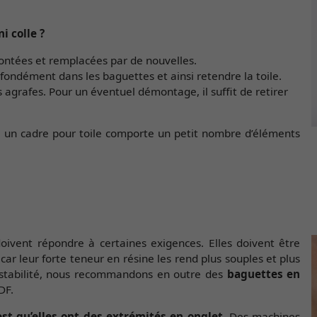
i colle ?
ontées et remplacées par de nouvelles.
ondément dans les baguettes et ainsi retendre la toile.
s agrafes. Pour un éventuel démontage, il suffit de retirer
 un cadre pour toile comporte un petit nombre d’éléments
oivent répondre à certaines exigences. Elles doivent être
car leur forte teneur en résine les rend plus souples et plus
de stabilité, nous recommandons en outre des
baguettes en
DF.
est qu’elles ont des extrémités en onglet
. Des machines