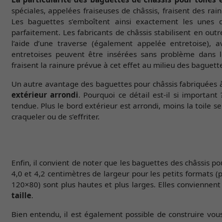
spéciales, appelées fraiseuses de châssis, fraisent des ra
Les baguettes s’emboîtent ainsi exactement les unes 
parfaitement. Les fabricants de châssis stabilisent en outr
l’aide d’une traverse (également appelée entretoise), 
entretoises peuvent être insérées sans problème dans le
fraisent la rainure prévue à cet effet au milieu des baguett
Un autre avantage des baguettes pour châssis fabriquées à l
extérieur arrondi
. Pourquoi ce détail est-il si important
tendue. Plus le bord extérieur est arrondi, moins la toile se
craqueler ou de s’effriter.
Enfin, il convient de noter que les baguettes des châssis po
4,0 et 4,2 centimètres de largeur pour les petits formats (
120×80) sont plus hautes et plus larges. Elles convienne
taille
.
Bien entendu, il est également possible de construire vou