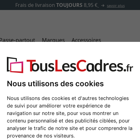
✓
500 000 articles au choix
Passe-partout
Marques
Accessoires
ls utiles
Idées de cadeaux
Art et Déco
Ca
Nous utilisons des cookies
Nous utilisons des cookies et d'autres technologies
INE
TYPES
CHÂSSIS POUR
de suivi pour améliorer votre expérience de
navigation sur notre site, pour vous montrer un
contenu personnalisé et des publicités ciblées, pour
analyser le trafic de notre site et pour comprendre la
provenance de nos visiteurs.