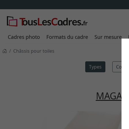
Cadres photo
Formats du cadre
Sur mesure
Châssis pour toiles
Types
Consei
MAGAZ