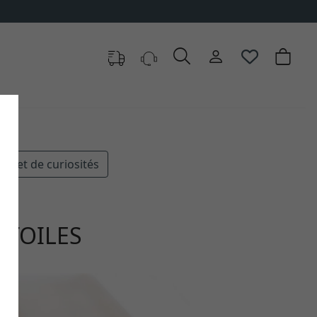
binet de curiosités
 TOILES